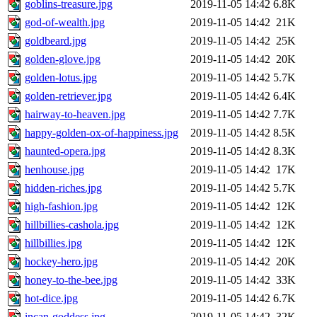
goblins-treasure.jpg
2019-11-05 14:42
6.8K
god-of-wealth.jpg
2019-11-05 14:42
21K
goldbeard.jpg
2019-11-05 14:42
25K
golden-glove.jpg
2019-11-05 14:42
20K
golden-lotus.jpg
2019-11-05 14:42
5.7K
golden-retriever.jpg
2019-11-05 14:42
6.4K
hairway-to-heaven.jpg
2019-11-05 14:42
7.7K
happy-golden-ox-of-happiness.jpg
2019-11-05 14:42
8.5K
haunted-opera.jpg
2019-11-05 14:42
8.3K
henhouse.jpg
2019-11-05 14:42
17K
hidden-riches.jpg
2019-11-05 14:42
5.7K
high-fashion.jpg
2019-11-05 14:42
12K
hillbillies-cashola.jpg
2019-11-05 14:42
12K
hillbillies.jpg
2019-11-05 14:42
12K
hockey-hero.jpg
2019-11-05 14:42
20K
honey-to-the-bee.jpg
2019-11-05 14:42
33K
hot-dice.jpg
2019-11-05 14:42
6.7K
incan-goddess.jpg
2019-11-05 14:42
32K