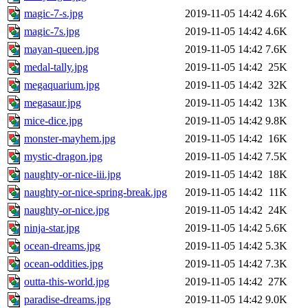
magic-7-s.jpg
2019-11-05 14:42
4.6K
magic-7s.jpg
2019-11-05 14:42
4.6K
mayan-queen.jpg
2019-11-05 14:42
7.6K
medal-tally.jpg
2019-11-05 14:42
25K
megaquarium.jpg
2019-11-05 14:42
32K
megasaur.jpg
2019-11-05 14:42
13K
mice-dice.jpg
2019-11-05 14:42
9.8K
monster-mayhem.jpg
2019-11-05 14:42
16K
mystic-dragon.jpg
2019-11-05 14:42
7.5K
naughty-or-nice-iii.jpg
2019-11-05 14:42
18K
naughty-or-nice-spring-break.jpg
2019-11-05 14:42
11K
naughty-or-nice.jpg
2019-11-05 14:42
24K
ninja-star.jpg
2019-11-05 14:42
5.6K
ocean-dreams.jpg
2019-11-05 14:42
5.3K
ocean-oddities.jpg
2019-11-05 14:42
7.3K
outta-this-world.jpg
2019-11-05 14:42
27K
paradise-dreams.jpg
2019-11-05 14:42
9.0K