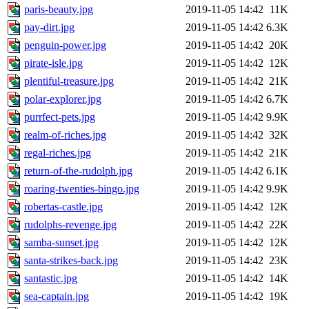
paris-beauty.jpg
2019-11-05 14:42
11K
pay-dirt.jpg
2019-11-05 14:42
6.3K
penguin-power.jpg
2019-11-05 14:42
20K
pirate-isle.jpg
2019-11-05 14:42
12K
plentiful-treasure.jpg
2019-11-05 14:42
21K
polar-explorer.jpg
2019-11-05 14:42
6.7K
purrfect-pets.jpg
2019-11-05 14:42
9.9K
realm-of-riches.jpg
2019-11-05 14:42
32K
regal-riches.jpg
2019-11-05 14:42
21K
return-of-the-rudolph.jpg
2019-11-05 14:42
6.1K
roaring-twenties-bingo.jpg
2019-11-05 14:42
9.9K
robertas-castle.jpg
2019-11-05 14:42
12K
rudolphs-revenge.jpg
2019-11-05 14:42
22K
samba-sunset.jpg
2019-11-05 14:42
12K
santa-strikes-back.jpg
2019-11-05 14:42
23K
santastic.jpg
2019-11-05 14:42
14K
sea-captain.jpg
2019-11-05 14:42
19K