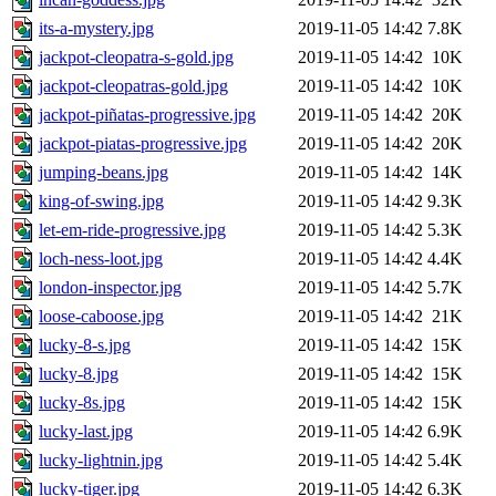
its-a-mystery.jpg
2019-11-05 14:42
7.8K
jackpot-cleopatra-s-gold.jpg
2019-11-05 14:42
10K
jackpot-cleopatras-gold.jpg
2019-11-05 14:42
10K
jackpot-piñatas-progressive.jpg
2019-11-05 14:42
20K
jackpot-piatas-progressive.jpg
2019-11-05 14:42
20K
jumping-beans.jpg
2019-11-05 14:42
14K
king-of-swing.jpg
2019-11-05 14:42
9.3K
let-em-ride-progressive.jpg
2019-11-05 14:42
5.3K
loch-ness-loot.jpg
2019-11-05 14:42
4.4K
london-inspector.jpg
2019-11-05 14:42
5.7K
loose-caboose.jpg
2019-11-05 14:42
21K
lucky-8-s.jpg
2019-11-05 14:42
15K
lucky-8.jpg
2019-11-05 14:42
15K
lucky-8s.jpg
2019-11-05 14:42
15K
lucky-last.jpg
2019-11-05 14:42
6.9K
lucky-lightnin.jpg
2019-11-05 14:42
5.4K
lucky-tiger.jpg
2019-11-05 14:42
6.3K