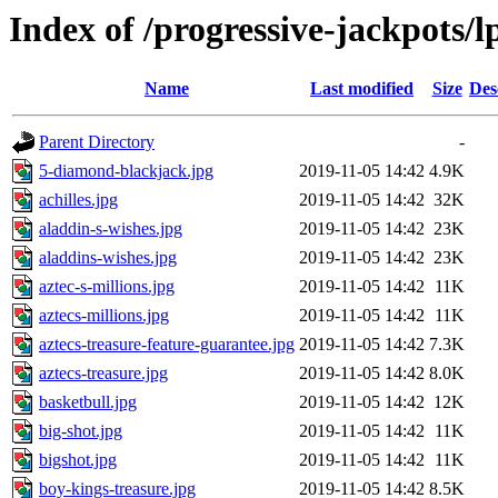
Index of /progressive-jackpots/l
Name
Last modified
Size
Des
Parent Directory
-
5-diamond-blackjack.jpg
2019-11-05 14:42
4.9K
achilles.jpg
2019-11-05 14:42
32K
aladdin-s-wishes.jpg
2019-11-05 14:42
23K
aladdins-wishes.jpg
2019-11-05 14:42
23K
aztec-s-millions.jpg
2019-11-05 14:42
11K
aztecs-millions.jpg
2019-11-05 14:42
11K
aztecs-treasure-feature-guarantee.jpg
2019-11-05 14:42
7.3K
aztecs-treasure.jpg
2019-11-05 14:42
8.0K
basketbull.jpg
2019-11-05 14:42
12K
big-shot.jpg
2019-11-05 14:42
11K
bigshot.jpg
2019-11-05 14:42
11K
boy-kings-treasure.jpg
2019-11-05 14:42
8.5K