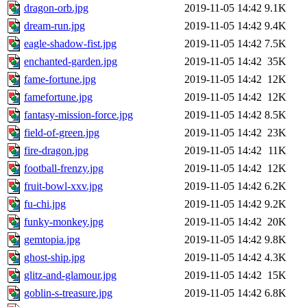
dragon-orb.jpg
2019-11-05 14:42
9.1K
dream-run.jpg
2019-11-05 14:42
9.4K
eagle-shadow-fist.jpg
2019-11-05 14:42
7.5K
enchanted-garden.jpg
2019-11-05 14:42
35K
fame-fortune.jpg
2019-11-05 14:42
12K
famefortune.jpg
2019-11-05 14:42
12K
fantasy-mission-force.jpg
2019-11-05 14:42
8.5K
field-of-green.jpg
2019-11-05 14:42
23K
fire-dragon.jpg
2019-11-05 14:42
11K
football-frenzy.jpg
2019-11-05 14:42
12K
fruit-bowl-xxv.jpg
2019-11-05 14:42
6.2K
fu-chi.jpg
2019-11-05 14:42
9.2K
funky-monkey.jpg
2019-11-05 14:42
20K
gemtopia.jpg
2019-11-05 14:42
9.8K
ghost-ship.jpg
2019-11-05 14:42
4.3K
glitz-and-glamour.jpg
2019-11-05 14:42
15K
goblin-s-treasure.jpg
2019-11-05 14:42
6.8K