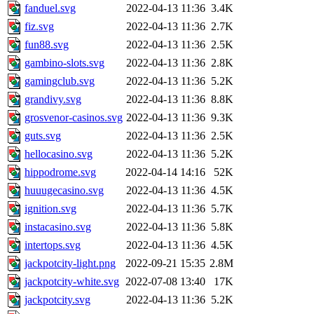
fanduel.svg
2022-04-13 11:36
3.4K
fiz.svg
2022-04-13 11:36
2.7K
fun88.svg
2022-04-13 11:36
2.5K
gambino-slots.svg
2022-04-13 11:36
2.8K
gamingclub.svg
2022-04-13 11:36
5.2K
grandivy.svg
2022-04-13 11:36
8.8K
grosvenor-casinos.svg
2022-04-13 11:36
9.3K
guts.svg
2022-04-13 11:36
2.5K
hellocasino.svg
2022-04-13 11:36
5.2K
hippodrome.svg
2022-04-14 14:16
52K
huuugecasino.svg
2022-04-13 11:36
4.5K
ignition.svg
2022-04-13 11:36
5.7K
instacasino.svg
2022-04-13 11:36
5.8K
intertops.svg
2022-04-13 11:36
4.5K
jackpotcity-light.png
2022-09-21 15:35
2.8M
jackpotcity-white.svg
2022-07-08 13:40
17K
jackpotcity.svg
2022-04-13 11:36
5.2K