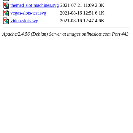
themed-slot-machines.svg
2021-07-21 11:09
2.3K
vegas-slots-test.svg
2021-08-16 12:51
6.1K
video-slots.svg
2021-08-16 12:47
4.6K
Apache/2.4.56 (Debian) Server at images.onlineslots.com Port 443