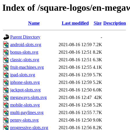
Index of /square-logos/en-mega
Name
Last modified
Size
Description
Parent Directory
-
android-slots.svg
2021-08-16 12:59
7.2K
bonus-slots.svg
2021-08-16 12:51
8.2K
classic-slots.svg
2021-08-16 12:51
6.3K
fruit-machines.svg
2021-08-16 12:55
4.1K
ipad-slots.svg
2021-08-16 12:59
5.7K
iphone-slots.svg
2021-08-16 12:59
5.2K
jackpot-slots.svg
2021-08-16 12:50
6.0K
megaways-slots.svg
2021-08-16 12:47
42K
mobile-slots.svg
2021-08-16 12:58
5.2K
multi-paylines.svg
2021-08-16 12:55
7.7K
penny-slots.svg
2021-08-16 12:50
9.0K
progressive-slots.svg
2021-08-16 12:56
8.2K