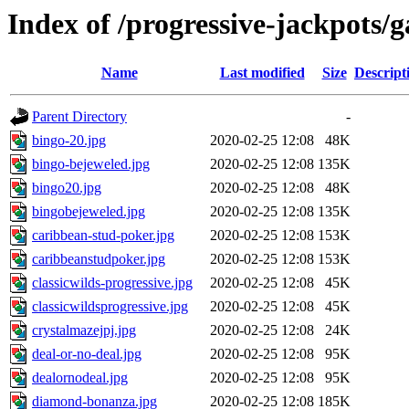
Index of /progressive-jackpots/
Name
Last modified
Size
Descript
Parent Directory
-
bingo-20.jpg
2020-02-25 12:08
48K
bingo-bejeweled.jpg
2020-02-25 12:08
135K
bingo20.jpg
2020-02-25 12:08
48K
bingobejeweled.jpg
2020-02-25 12:08
135K
caribbean-stud-poker.jpg
2020-02-25 12:08
153K
caribbeanstudpoker.jpg
2020-02-25 12:08
153K
classicwilds-progressive.jpg
2020-02-25 12:08
45K
classicwildsprogressive.jpg
2020-02-25 12:08
45K
crystalmazejpj.jpg
2020-02-25 12:08
24K
deal-or-no-deal.jpg
2020-02-25 12:08
95K
dealornodeal.jpg
2020-02-25 12:08
95K
diamond-bonanza.jpg
2020-02-25 12:08
185K