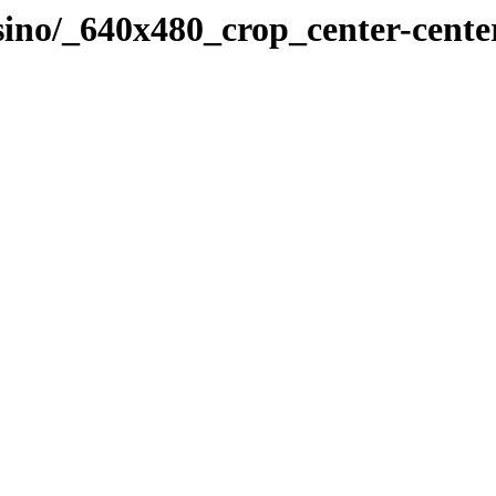
asino/_640x480_crop_center-cente