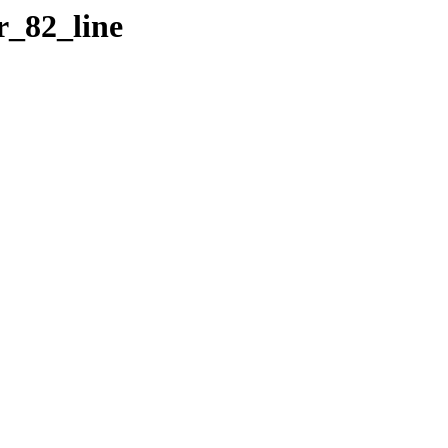
r_82_line