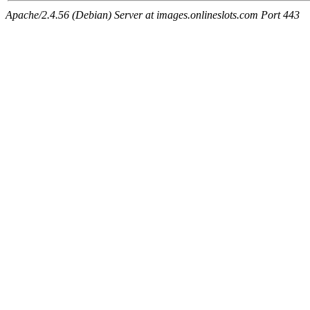
Apache/2.4.56 (Debian) Server at images.onlineslots.com Port 443