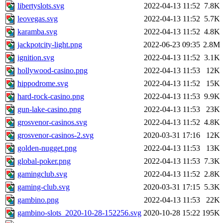
libertyslots.svg
2022-04-13 11:52
7.8K
leovegas.svg
2022-04-13 11:52
5.7K
karamba.svg
2022-04-13 11:52
4.8K
jackpotcity-light.png
2022-06-23 09:35
2.8M
ignition.svg
2022-04-13 11:52
3.1K
hollywood-casino.png
2022-04-13 11:53
12K
hippodrome.svg
2022-04-13 11:52
15K
hard-rock-casino.png
2022-04-13 11:53
9.9K
gun-lake-casino.png
2022-04-13 11:53
23K
grosvenor-casinos.svg
2022-04-13 11:52
4.8K
grosvenor-casinos-2.svg
2020-03-31 17:16
12K
golden-nugget.png
2022-04-13 11:53
13K
global-poker.png
2022-04-13 11:53
7.3K
gamingclub.svg
2022-04-13 11:52
2.8K
gaming-club.svg
2020-03-31 17:15
5.3K
gambino.png
2022-04-13 11:53
22K
gambino-slots_2020-10-28-152256.svg
2020-10-28 15:22
195K