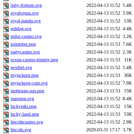
ruby-fortune.svg
2022-04-13 11:52
5.4K
royalvegas.svg
2022-04-13 11:52
5.9K
royal-panda.svg
2022-04-13 11:52
13K
reddog.svg
2022-04-13 11:52
4.4K
pulsz-casino.svg
2022-04-13 11:52
3.2K
pointsbet.png
2022-04-13 11:53
7.6K
partycasino.svg
2022-04-13 11:52
2.3K
ocean-casino-trimmy.png
2022-04-13 11:53
11K
nextbet.svg
2022-04-13 11:52
5.4K
myjackpot.png
2022-04-13 11:53
36K
myjackpot-com.svg
2022-04-13 11:52
7.9K
mohegan-sun.png
2022-04-13 11:53
15K
mansion.svg
2022-04-13 11:52
8.4K
luckyniki.png
2022-04-13 11:52
15K
lucky-land.png
2022-04-13 11:53
53K
lincolncasino.svg
2022-04-13 11:52
2.9K
lincoln.svg
2020-03-31 17:17
3.7K